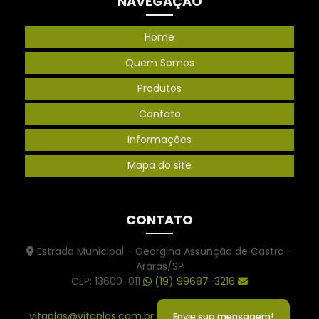
NAVEGAÇÃO
Home
Quem Somos
Produtos
Contato
Informações
Mapa do site
CONTATO
Estrada Municipal - Georgina Assunção de Castro -
Araras/SP
CEP: 13600-011
(19) 99687-3216
vitaplas@vitaplas.com.br
Envie sua mensagem!